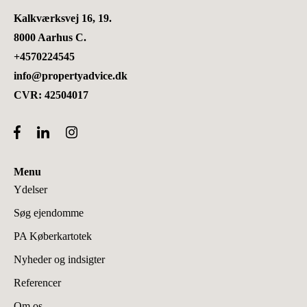
Kalkværksvej 16, 19.
8000 Aarhus C.
+4570224545
info@propertyadvice.dk
CVR: 42504017
Menu
Ydelser
Søg ejendomme
PA Køberkartotek
Nyheder og indsigter
Referencer
Om os