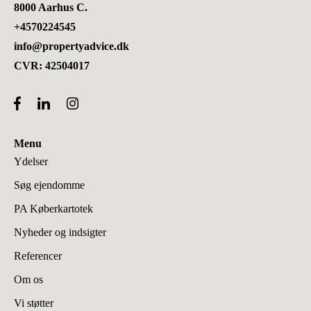
8000 Aarhus C.
+4570224545
info@propertyadvice.dk
CVR: 42504017
Menu
Ydelser
Søg ejendomme
PA Køberkartotek
Nyheder og indsigter
Referencer
Om os
Vi støtter