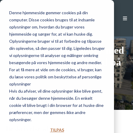
Denne hjemmeside gemmer cookies på din
computer. Disse cookies bruges til at indsamle
oplysninger om, hvordan du bruger vores
hjemmeside og sørger for, at vi kan huske dig.
Oplysningerne bruger vi til at forbedre og tilpasse
3 flotte ejerlejligheder med
din oplevelse, så den passer til dig. Ligeledes bruger
vi oplysningerne til analyser og målinger omkring
fantastisk beliggenhed på
besøgende på vores hjemmeside og andre medier.
For at få mere at vide om de cookies, vi bruger, kan
Aarhus Ø
du læse vores politik om beskyttelse af personlige
oplysninger
Hvis du afviser, vil dine oplysninger ikke blive gemt,
når du besøger denne hjemmeside. En enkelt
cookie vil blive brugt i din browser for at huske dine
præferencer, men der gemmes ikke andre
oplysninger.
Beskrivelse af sagen
TILPAS