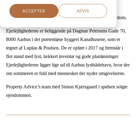
ACCEPTER
AFVIS
3 ejerlejligheder på i alt 302 m² solgt som investeringsejendom.
Ejerlejlighederne er beliggende på Dagmar Petersens Gade 70,
8000 Aarhus i det prætentiøse byggeri Kanalhusene, som er
tegnet af Luplau & Poulsen. De er opført i 2017 og fremstår i
flot stand med lyst, lækkert inventar og gode planløsninger.
Ejerlejlighederne ligger lige ud til Aarhus lystbådehavn, hvor der
om sommeren er fuld med mennesker der nyder omgivelserne.
Property Advice’s team med Simon Kjærsgaard i spidsen solgte
ejendommen.